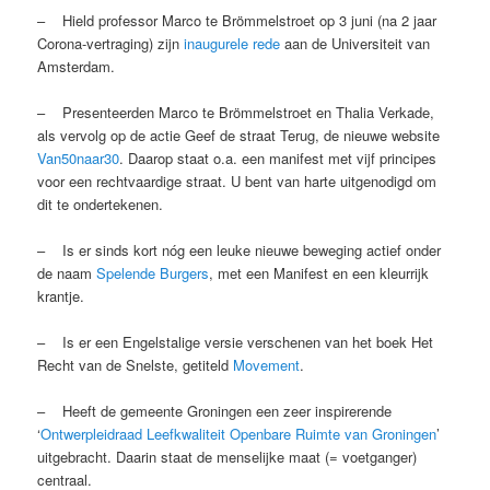
– Hield professor Marco te Brömmelstroet op 3 juni (na 2 jaar
Corona-vertraging) zijn
inaugurele rede
aan de Universiteit van
Amsterdam.
– Presenteerden Marco te Brömmelstroet en Thalia Verkade,
als vervolg op de actie Geef de straat Terug, de nieuwe website
Van50naar30
. Daarop staat o.a. een manifest met vijf principes
voor een rechtvaardige straat. U bent van harte uitgenodigd om
dit te ondertekenen.
– Is er sinds kort nóg een leuke nieuwe beweging actief onder
de naam
Spelende Burgers
, met een Manifest en een kleurrijk
krantje.
– Is er een Engelstalige versie verschenen van het boek Het
Recht van de Snelste, getiteld
Movement
.
– Heeft de gemeente Groningen een zeer inspirerende
‘
Ontwerpleidraad Leefkwaliteit Openbare Ruimte van Groningen
’
uitgebracht. Daarin staat de menselijke maat (= voetganger)
centraal.