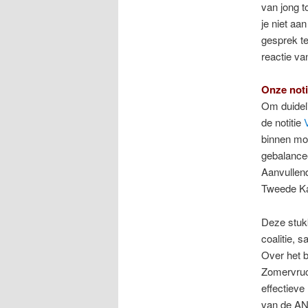
van jong t
je niet aa
gesprek te
reactie v
Onze noti
Om duideli
de notitie
binnen mob
gebalance
Aanvullend
Tweede K
Deze stukk
coalitie,
Over het 
Zomervruc
effectieve
van de ANW