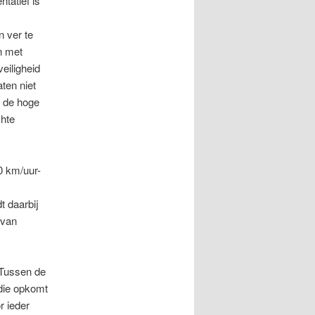
tatief is
 ver te
n met
eiligheid
ten niet
n de hoge
hte
0 km/uur-
t daarbij
 van
 Tussen de
 die opkomt
r ieder