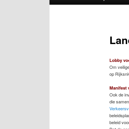
Lan
Lobby voo
Om veilige
op Rijksn
Manifest 
Ook de inv
die samen 
Verkeersve
beleidspla
beleid voo