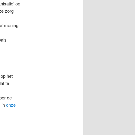
nisatie’ op
nze zorg
ar mening
oals
 op het
at te
oor de
 in
onze