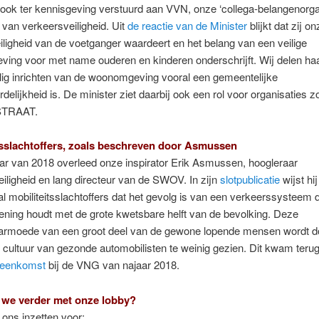
 ook ter kennisgeving verstuurd aan VVN, onze ‘collega-belangenorga
 van verkeersveiligheid. Uit
de reactie van de Minister
blijkt dat zij o
iligheid van de voetganger waardeert en het belang van een veilige
ing voor met name ouderen en kinderen onderschrijft. Wij delen ha
ilig inrichten van de woonomgeving vooral een gemeentelijke
delijkheid is. De minister ziet daarbij ook een rol voor organisaties z
TRAAT.
sslachtoffers, zoals bes
chreven door Asmussen
aar van 2018 overleed onze inspirator Erik Asmussen, hoogleraar
iligheid en lang directeur van de SWOV. In zijn
slotpublicatie
wijst hij
al mobiliteitsslachtoffers dat het gevolg is van een verkeerssysteem d
ening houdt met de grote kwetsbare helft van de bevolking. Deze
tsarmoede van een groot deel van de gewone lopende mensen wordt d
cultuur van gezonde automobilisten te weinig gezien. Dit kwam terug
jeenkomst
bij de VNG van najaar 2018.
 we verder met onze lobby?
n ons inzetten voor: