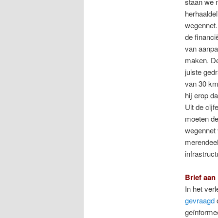
staan we n
herhaaldel
wegennet.
de financ
van aanpak
maken. De
juiste ge
van 30 km/
hij erop da
Uit de cij
moeten de
wegennet v
merendeel 
infrastruc
Brief aan
In het ver
gevraagd
geïnformee