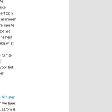
te
ijke
eert zich
e manieren
iliger te
ot het
nelheid
bij wijst
e ruimte
d
 voor het
ger
 Minister
n we haar
 Daarom is