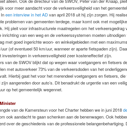
iet alleen. Ook de directeur van de SWOV, Peter van der Knaap, pleit
ijk voor meer aandacht voor de verkeersveiligheid van het gemeentel
 In
een interview in het AD
van april 2018 uit hij zijn zorgen. Hij realis
iële problemen van gemeenten terdege, maar komt ook met mogelijk
. Hij pleit voor infrastructurele maatregelen om het verkeersgedrag ve
 inrichting van een weg en de verkeerssystemen moeten uitnodigen t
drag met goed ingerichte woon- en winkelgebieden met een maximums
uur (of eventueel 50 km/uur, wanneer er aparte fietspaden zijn). Daar
t investeringen in verkeersveiligheid zeer kosteneffectief zijn.
fers van de SWOV blijkt dat op wegen waar voetgangers en fietsers d
len met autoverkeer 73% van de verkeersdoden van het onderliggen
alt. Hierbij gaat het voor het merendeel voetgangers en fietsers, die
zijn aangereden door auto’s. Dit benadrukt de urgentie van een veili
tuur op het gemeentelijk wegennet.
 Minister
lengde van de Kamersteun voor het Charter hebben we in juni 2018
de
om ook aandacht te gaan schenken aan de benenwagen. Ook hebbe
rd over de geschiedenis van de professionele belangenbehartiging.