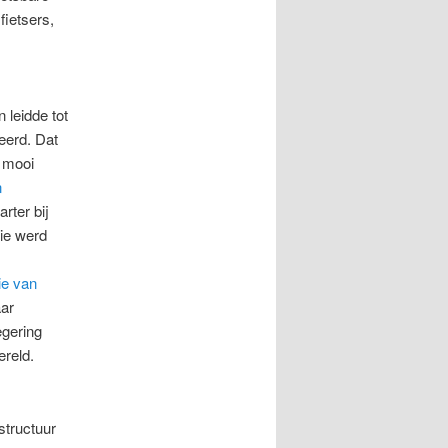
fietsers,
leidde tot
eerd. Dat
 mooi
n
rter bij
ie werd
ie van
aar
egering
ereld.
structuur