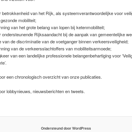
 betrokkenheid van het Rijk, als systeemverantwoordelijke voor veili
 gezonde mobiliteit;
nning van het grote belang van lopen bij ketenmobiliteit;
 ondersteunende Rijksaandacht bij de aanpak van gemeentelijke we
e van de discriminatie van de voetganger binnen verkeersveiligheid;
nning van de verkeersslachtoffers van mobiliteitsarmoede;
gkeer van een landelijke professionele belangenbehartiging voor ‘Veil
te’.
or een chronologisch overzicht van onze publicaties.
or lobbynieuws, nieuwsberichten en tweets.
Ondersteund door WordPress