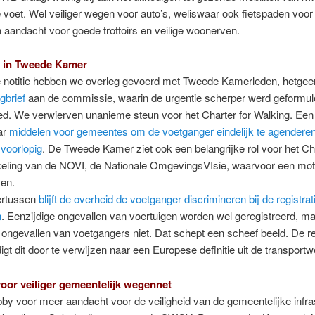
voet. Wel veiliger wegen voor auto’s, weliswaar ook fietspaden voor 
aandacht voor goede trottoirs en veilige woonerven.
e in Tweede Kamer
 notitie hebben we overleg gevoerd met Tweede Kamerleden, hetgeen 
gbrief
aan de commissie, waarin de urgentie scherper werd geformul
ed. We verwierven unanieme steun voor het Charter for Walking. Een
ar
middelen voor gemeentes om de voetganger eindelijk te agendere
voorlopig
. De Tweede Kamer ziet ook een belangrijke rol voor het Cha
keling van de NOVI, de Nationale OmgevingsVIsie, waarvoor een mot
en.
ertussen
blijft de overheid de voetganger discrimineren bij de registrat
n
. Eenzijdige ongevallen van voertuigen worden wel geregistreerd, m
 ongevallen van voetgangers niet. Dat schept een scheef beeld. De r
igt dit door te verwijzen naar een Europese definitie uit de transportw
voor veiliger gemeentelijk wegennet
bby voor meer aandacht voor de veiligheid van de gemeentelijke infra