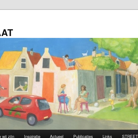
AAT
 wij zijn
Inspiratie
Actueel
Publicaties
Links
STREET