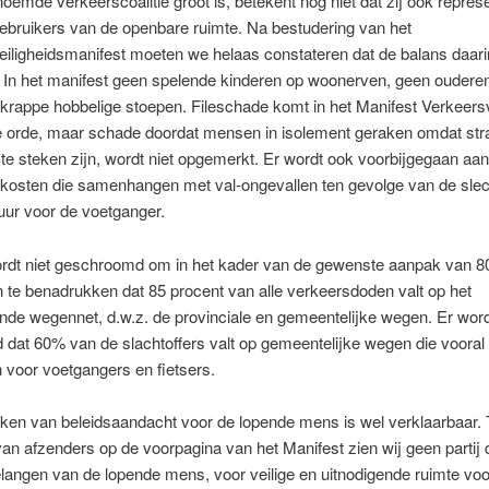
oemde verkeerscoalitie groot is, betekent nog niet dat zij ook represen
gebruikers van de openbare ruimte. Na bestudering van het
iligheidsmanifest moeten we helaas constateren dat de balans daarin
. In het manifest geen spelende kinderen op woonerven, geen oudere
p krappe hobbelige stoepen. Fileschade komt in het Manifest Verkeersv
e orde, maar schade doordat mensen in isolement geraken omdat stra
te steken zijn, wordt niet opgemerkt. Er wordt ook voorbijgegaan aa
kosten die samenhangen met val-ongevallen ten gevolge van de slec
tuur voor de voetganger.
ordt niet geschroomd om in het kader van de gewenste aanpak van 8
te benadrukken dat 85 procent van alle verkeersdoden valt op het
nde wegennet, d.w.z. de provinciale en gemeentelijke wegen. Er word
ld dat 60% van de slachtoffers valt op gemeentelijke wegen die vooral
n voor voetgangers en fietsers.
eken van beleidsaandacht voor de lopende mens is wel verklaarbaar.
van afzenders op de voorpagina van het Manifest zien wij geen partij
langen van de lopende mens, voor veilige en uitnodigende ruimte voo