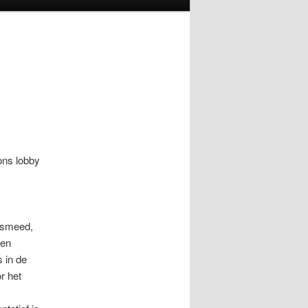
ons lobby
gesmeed,
een
 in de
r het