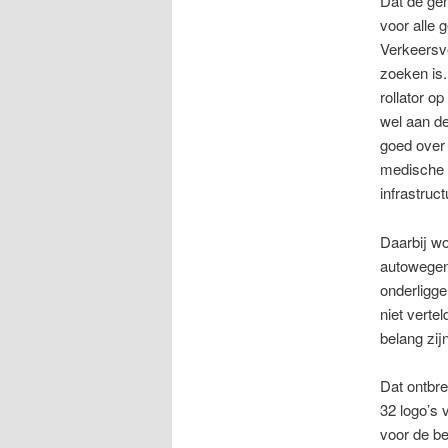
Dat de gen
voor alle 
Verkeersve
zoeken is
rollator o
wel aan d
goed over 
medische 
infrastruc
Daarbij w
autowegen 
onderligge
niet verte
belang zij
Dat ontbr
32 logo’s 
voor de be