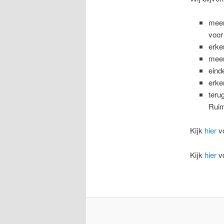
meer
voor
erke
meer
eind
erke
teru
Ruim
Kijk
hier
vo
Kijk
hier
vo