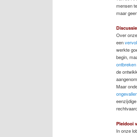
mensen te 
maar geen 
Discussi
Over onze
een
vervol
werkte go
begin, ma
ontbreken 
de ontwik
aangenom
Maar ond
ongevalle
eenzijdige
rechtvaard
Pleidooi 
In onze lo