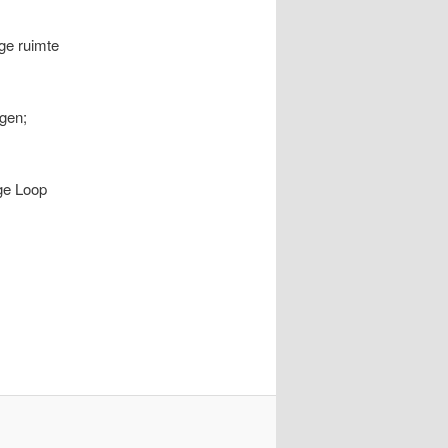
ge ruimte
gen;
ige Loop