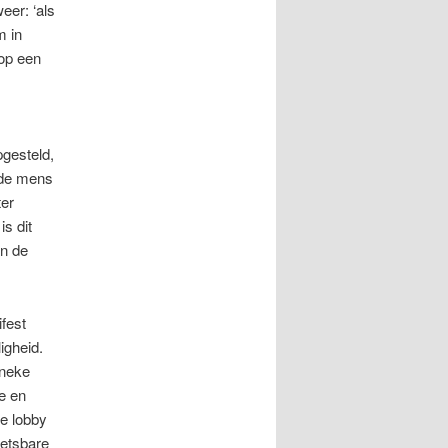
eer: ‘als
m in
 op een
pgesteld,
nde mens
ter
is dit
an de
fest
igheid.
nneke
e en
De lobby
wetsbare