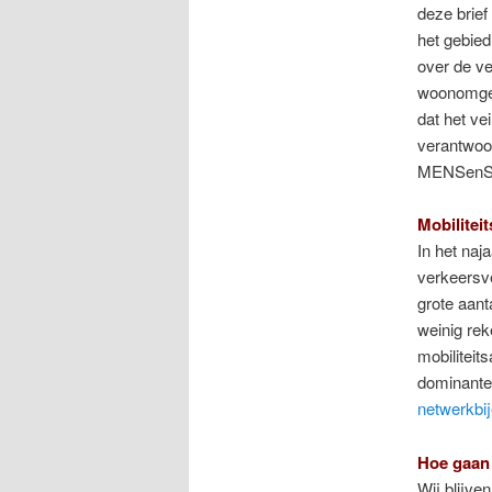
deze brief
het gebied
over de ve
woonomgev
dat het ve
verantwoor
MENSenS
Mobiliteit
In het naj
verkeersve
grote aant
weinig rek
mobilitei
dominante 
netwerkbi
Hoe gaan
Wij blijve