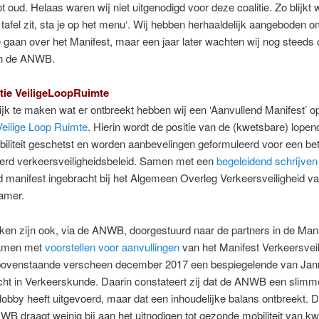
ot oud. Helaas waren wij niet uitgenodigd voor deze coalitie. Zo blijkt w
n tafel zit, sta je op het menu‘. Wij hebben herhaaldelijk aangeboden o
 gaan over het Manifest, maar een jaar later wachten wij nog steeds
an de ANWB.
tie VeiligeLoopRuimte
jk te maken wat er ontbreekt hebben wij een ‘Aanvullend Manifest’ o
Veilige Loop Ruimte
. Hierin wordt de positie van de (kwetsbare) lope
iliteit geschetst en worden aanbevelingen geformuleerd voor een be
erd verkeersveiligheidsbeleid. Samen met een
begeleidend schrijven
 manifest ingebracht bij het Algemeen Overleg Verkeersveiligheid v
amer.
en zijn ook, via de ANWB, doorgestuurd naar de partners in de Mani
 samen met
voorstellen voor aanvullingen
van het Manifest Verkeersveil
bovenstaande verscheen december 2017 een bespiegelende van Ja
ht in Verkeerskunde. Daarin constateert zij dat de ANWB een slimm
 lobby heeft uitgevoerd, maar dat een inhoudelijke balans ontbreekt. 
B draagt weinig bij aan het uitnodigen tot gezonde mobiliteit van k