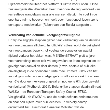
Rijksoverheid faciliteert het platform ‘Ruimte voor Lopen’. Onze
zusterorganisatie Wandelnet heeft haar doelstelling verbreed van
recreatieve wandelaars naar alle mensen die zich te voet in de
openbare ruimte begeven en heeft voor ‘functioneel lopen’ zelfs
een aparte medewerker (Ruben van den Bulck) aangesteld.
Verbreding van definitie ‘voetgangersveiligheid’
Er zijn belangrijke stappen gezet naar verbreding van de definitie
van voetgangersveiligheid. In ‘officiële’ cijfers wordt de veiligheid
van voetgangers beperkt tot voetgangersongevallen waarbij
rijdend verkeer betrokken was. MENSenSTRAAT pleit al jaren
voor verbreding: neem ook val-ongevallen en letselongevallen ten
gevolge van aanvallen door derden (d.w.z. sociale of publieke
onveiligheid) in de openbare ruimte mee. Immers, 88% van het
aantal gewonden onder voetgangers wordt veroorzaakt door een
val, 6% door een verkeersongeval en nog eens 6% door geweld
van buitenaf (Methorst, 2021). Belangrijke stappen daarin zijn dat
WALK21, de European Transport Safety Council ETSC,
VeiligheidNL, de SWOV nu ook de brede definitie ondersteunen
en daar ook cijfers over publiceerden. In vervolg daarop
onderzoekt het Directoraat Generaal Mobiliteit wat de