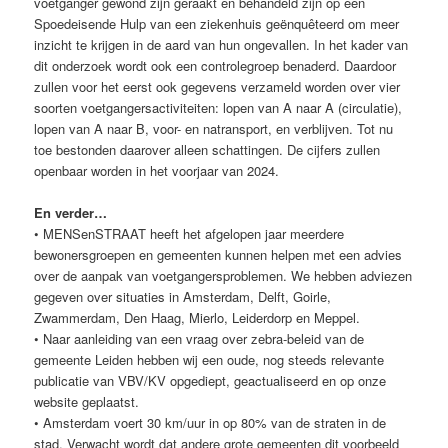
voetganger gewond zijn geraakt en behandeld zijn op een
Spoedeisende Hulp van een ziekenhuis geënquêteerd om meer
inzicht te krijgen in de aard van hun ongevallen. In het kader van
dit onderzoek wordt ook een controlegroep benaderd. Daardoor
zullen voor het eerst ook gegevens verzameld worden over vier
soorten voetgangersactiviteiten: lopen van A naar A (circulatie),
lopen van A naar B, voor- en natransport, en verblijven. Tot nu
toe bestonden daarover alleen schattingen. De cijfers zullen
openbaar worden in het voorjaar van 2024.
En verder…
• MENSenSTRAAT heeft het afgelopen jaar meerdere
bewonersgroepen en gemeenten kunnen helpen met een advies
over de aanpak van voetgangersproblemen. We hebben adviezen
gegeven over situaties in Amsterdam, Delft, Goirle,
Zwammerdam, Den Haag, Mierlo, Leiderdorp en Meppel.
• Naar aanleiding van een vraag over zebra-beleid van de
gemeente Leiden hebben wij een oude, nog steeds relevante
publicatie van VBV/KV opgediept, geactualiseerd en op onze
website geplaatst.
• Amsterdam voert 30 km/uur in op 80% van de straten in de
stad. Verwacht wordt dat andere grote gemeenten dit voorbeeld