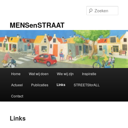
Spring
naar
Zoek
de
primaire
MENSenSTRAAT
inhoud
Hoofdmenu
Home
Wat wij doen
Wie wij zijn
Inspiratie
Links
Actueel
Publicaties
STREETSforALL
Contact
Links