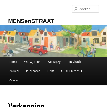
Spring
naar
Zoek
de
primaire
MENSenSTRAAT
inhoud
Hoofdmenu
Inspiratie
Home
Wat wij doen
Wie wij zijn
Actueel
Publicaties
Links
STREETSforALL
Contact
Verkenning