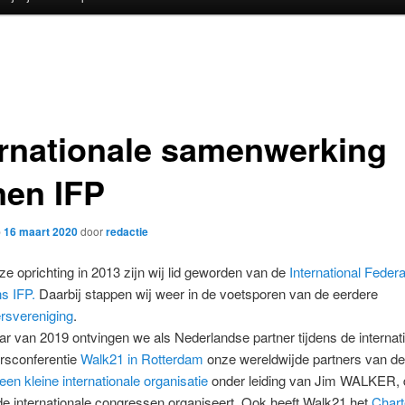
ernationale samenwerking
nen IFP
p
16 maart 2020
door
redactie
ze oprichting in 2013 zijn wij lid geworden van de
International Federa
s IFP.
Daarbij stappen wij weer in de voetsporen van de eerdere
rsvereniging
.
aar van 2019 ontvingen we als Nederlandse partner tijdens de internat
rsconferentie
Walk21 in Rotterdam
onze wereldwijde partners van de
een kleine internationale organisatie
onder leiding van Jim WALKER, 
de internationale congressen organiseert. Ook heeft Walk21 het
Chart