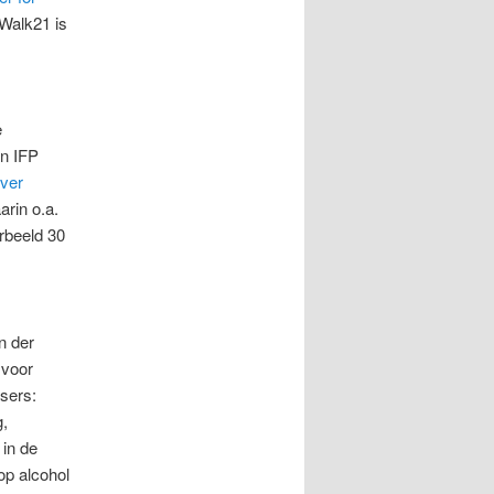
Walk21 is
e
n IFP
ver
rin o.a.
rbeeld 30
n der
 voor
sers:
g,
 in de
op alcohol