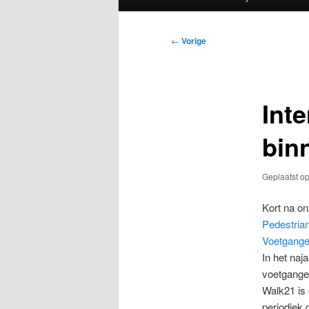
Bericht
←
Vorige
navigatie
Int
bin
Geplaatst o
Kort na on
Pedestrian
Voetgange
In het naj
voetgange
Walk21 is
periodiek 