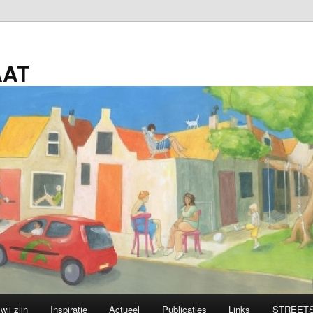
AAT
wij zijn
Inspiratie
Actueel
Publicaties
Links
STREETS