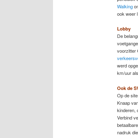
Walking
on
ook weer l
Lobby
De belangr
voetgange
voorzitter
verkeersve
werd opge
km/uur al
Ook de 
Op de site
Knaap van
kinderen,
Verbind ve
betaalbare 
nadruk die