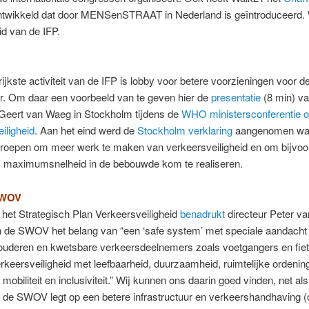
twikkeld dat door MENSenSTRAAT in Nederland is geïntroduceerd. 
id van de IFP.
ijkste activiteit van de IFP is lobby voor betere voorzieningen voor d
r. Om daar een voorbeeld van te geven hier de
presentatie
(8 min) va
 Geert van Waeg in Stockholm tijdens de
WHO ministersconferentie o
iligheid
. Aan het eind werd de
Stockholm verklaring
aangenomen waa
roepen om meer werk te maken van verkeersveiligheid en om bijvoo
s maximumsnelheid in de bebouwde kom te realiseren.
SWOV
 het Strategisch Plan Verkeersveiligheid
benadrukt
directeur Peter va
 de SWOV het belang van “een ‘safe system’ met speciale aandacht
 ouderen en kwetsbare verkeersdeelnemers zoals voetgangers en fiet
rkeersveiligheid met leefbaarheid, duurzaamheid, ruimtelijke ordenin
mobiliteit en inclusiviteit.” Wij kunnen ons daarin goed vinden, net als
 de SWOV legt op een betere infrastructuur en verkeershandhaving (