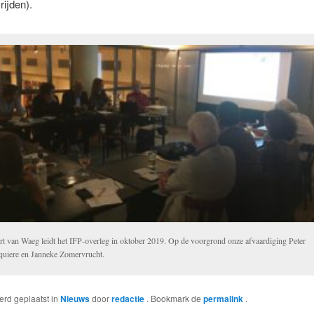
rijden).
rt van Waeg leidt het IFP-overleg in oktober 2019. Op de voorgrond onze afvaardiging Peter
quiere en Janneke Zomervrucht.
werd geplaatst in
Nieuws
door
redactie
. Bookmark de
permalink
.