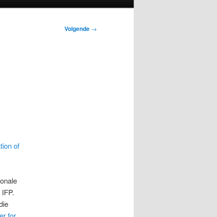
Volgende
→
tion of
ionale
 IFP.
die
er for