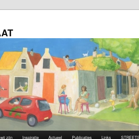
AAT
wij zijn
Inspiratie
Actueel
Publicaties
Links
STREETS