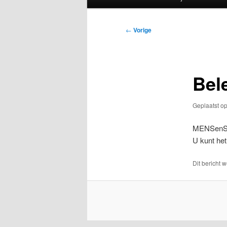
Bericht
←
Vorige
navigatie
Bel
Geplaatst o
MENSenSTR
U kunt he
Dit bericht 