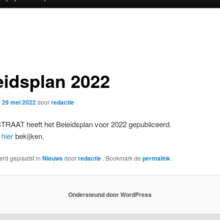
eidsplan 2022
p
29 mei 2022
door
redactie
AAT heeft het Beleidsplan voor 2022 gepubliceerd.
t
hier
bekijken.
werd geplaatst in
Nieuws
door
redactie
. Bookmark de
permalink
.
Ondersteund door WordPress